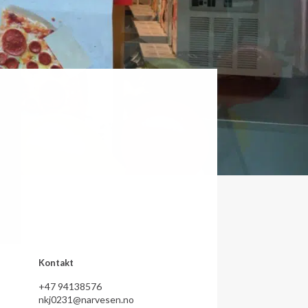
Kontakt
+47 94138576
nkj0231@narvesen.no