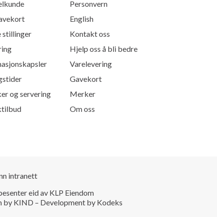
lkunde
Personvern
vekort
English
 stillinger
Kontakt oss
ring
Hjelp oss å bli bedre
masjonskapsler
Varelevering
gstider
Gavekort
er og servering
Merker
tilbud
Om oss
nn intranett
pesenter eid av KLP Eiendom
n by KIND
–
Development by Kodeks