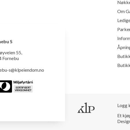
Nøkke
Om Ga
Ledige
Parke
Infor
nebu S
Åpnin
øyveien 55,
Butikk
4 Fornebu
Butikk
nebu-s@klpeiendom.no
Logg i
Et kjø
Desig