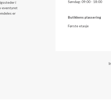
Søndag: 09:00 - 18:00
gssteder i
en-eventyret
remdeles er
Butikkens plassering
Første etasje
I