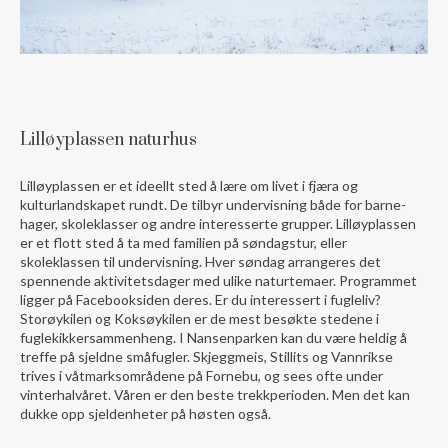
Lilløyplassen naturhus
Lilløyplassen er et ideellt sted å lære om livet i fjæra og
kulturlandskapet rundt. De tilbyr undervisning både for barne-
hager, skoleklasser og andre interesserte grupper. Lilløyplassen
er et flott sted å ta med familien på søndagstur, eller
skoleklassen til undervisning. Hver søndag arrangeres det
spennende aktivitetsdager med ulike naturtemaer. Programmet
ligger på Facebooksiden deres. Er du interessert i fugleliv?
Storøykilen og Koksøykilen er de mest besøkte stedene i
fuglekikkersammenheng. I Nansenparken kan du være heldig å
treffe på sjeldne småfugler. Skjeggmeis, Stillits og Vannrikse
trives i våtmarksområdene på Fornebu, og sees ofte under
vinterhalvåret. Våren er den beste trekkperioden. Men det kan
dukke opp sjeldenheter på høsten også.