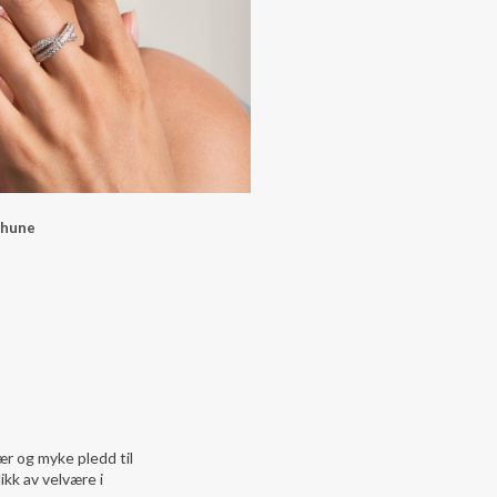
Thune
ær og myke pledd til
ikk av velvære i