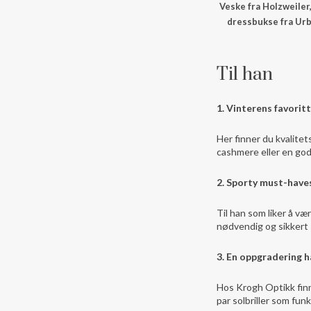
Veske fra Holzweiler,
dressbukse fra Urb
Til han
1. Vinterens favoritt
Her finner du kvalitet
cashmere eller en god 
2. Sporty must-have
Til han som liker å væ
nødvendig og sikkert 
3. En oppgradering h
Hos Krogh Optikk finner
par solbriller som fun