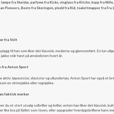
 lampe fra Skeidar, parfyme fra Kicks, vinglass fra Kitchn, kopp fra Nil
an Pioneers, Boots fra Skoringen, pledd fra Kid, toalettmapper fra Fru
er fra Volt
splagg til han som liker det klassisk, moderne og gjennomført. En lun ullge
jakke står høyt på ønskelisten hvert år.
s fra Anton Sport
re aktiv: løpeutstyr, skiutstyr og ullundertøy. Anton Sport har også et br
som en vinterjakke eller regnjakke.
an faktisk merker
 du et stort utvalg solbriller og briller, enten han liker det klassisk, kult
ker like bra på fjellet som i byen, eller oppgrader hverdagsbrillene hans m