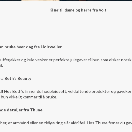
Klær til dame og herre fra Volt
an bruke hver dag fra Holzweiler
ufferjakker og kule vesker er perfekte julegaver til hun som elsker nors
il.
ra Beth’s Beauty
d! Hos Beth’s finner du hudpleiesett, velduftende produkter og gavekort
hun virkelig kommer til å bruke.
nde detaljer fra Thune
ber, et armbånd eller en tidløs ring slår aldri feil. Hos Thune finner du ga