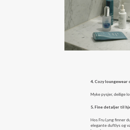
4. Cozy loungewear o
Myke pysjer, deilige 
5. Fine detaljer til 
Hos Fru Lyng finner du
elegante duftlys og va