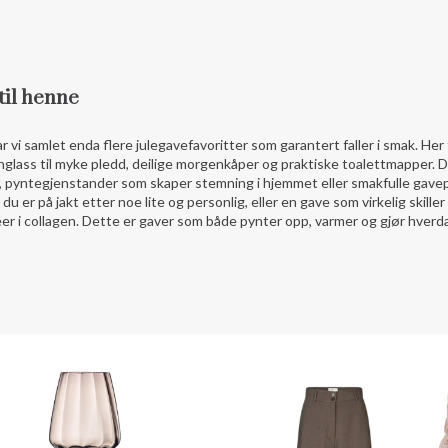
til henne
r vi samlet enda flere julegavefavoritter som garantert faller i smak. Her f
nglass til myke pledd, deilige morgenkåper og praktiske toalettmapper. D
, pyntegjenstander som skaper stemning i hjemmet eller smakfulle gave
du er på jakt etter noe lite og personlig, eller en gave som virkelig skille
er i collagen. Dette er gaver som både pynter opp, varmer og gjør hverda