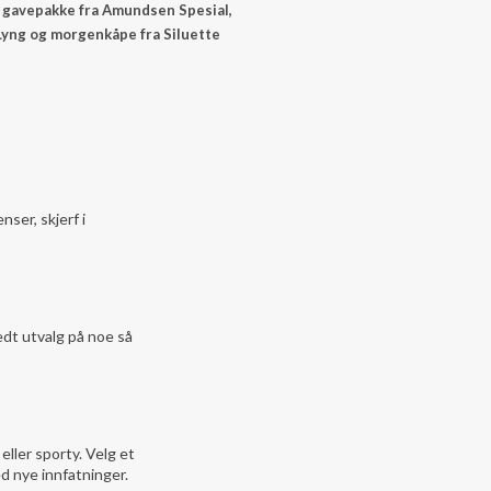
le, gavepakke fra Amundsen Spesial,
 Lyng og morgenkåpe fra Siluette
nser, skjerf i
edt utvalg på noe så
 eller sporty. Velg et
ed nye innfatninger.