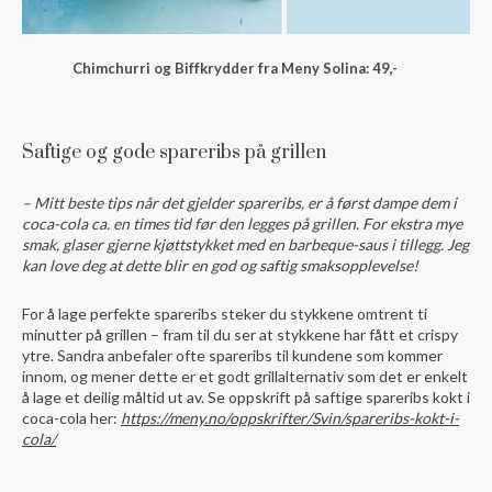
Chimchurri og Biffkrydder fra Meny Solina: 49,-
Saftige og gode spareribs på grillen
– Mitt beste tips når det gjelder spareribs, er å først dampe dem i
coca-cola ca. en times tid før den legges på grillen. For ekstra mye
smak, glaser gjerne kjøttstykket med en barbeque-saus i tillegg. Jeg
kan love deg at dette blir en god og saftig smaksopplevelse!
For å lage perfekte spareribs steker du stykkene omtrent ti
minutter på grillen – fram til du ser at stykkene har fått et crispy
ytre. Sandra anbefaler ofte spareribs til kundene som kommer
innom, og mener dette er et godt grillalternativ som det er enkelt
å lage et deilig måltid ut av. Se oppskrift på saftige spareribs kokt i
coca-cola her:
https://meny.no/oppskrifter/Svin/spareribs-kokt-i-
cola/