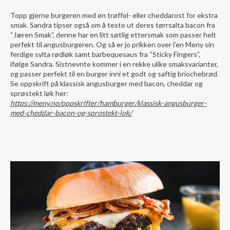
Topp gjerne burgeren med en trøffel- eller cheddarost for ekstra
smak. Sandra tipser også om å teste ut deres tørrsalta bacon fra
“Jæren Smak”, denne har en litt søtlig ettersmak som passer helt
perfekt til angusburgeren. Og så er jo prikken over i’en Meny sin
ferdige sylta rødløk samt barbequesaus fra “Sticky Fingers”,
ifølge Sandra. Sistnevnte kommer i en rekke ulike smaksvarianter,
og passer perfekt til en burger inni et godt og saftig briochebrød.
Se oppskrift på klassisk angusburger med bacon, cheddar og
sprøstekt løk her:
https://meny.no/oppskrifter/hamburger/klassisk-angusburger-
med-cheddar-bacon-og-sprostekt-lok/