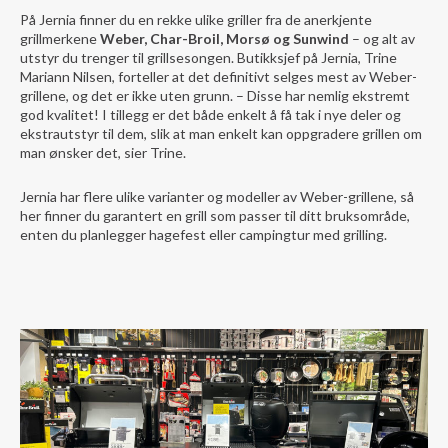
På Jernia finner du en rekke ulike griller fra de anerkjente
grillmerkene
Weber, Char-Broil, Morsø og Sunwind
– og alt av
utstyr du trenger til grillsesongen. Butikksjef på Jernia, Trine
Mariann Nilsen, forteller at det definitivt selges mest av Weber-
grillene, og det er ikke uten grunn. –
Disse
har nemlig ekstremt
god kvalitet! I tillegg er det både enkelt å få tak i nye deler og
ekstrautstyr til dem, slik at man enkelt kan oppgradere grillen om
man ønsker det, sier Trine.
Jernia har flere ulike varianter og modeller av Weber-grillene, så
her finner du garantert en grill som passer til ditt bruksområde,
enten du planlegger hagefest eller campingtur med grilling.