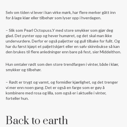
Selv om tiden vi lever i kan virke mørk, har flere merker gått inn
for å lage klær eller tilbehør som lyser opp i hverdagen.
– Slik som Pearl Octopuss.Y med store smykker som gjør deg
glad. Det pynter opp og hever humøret, og det skal man ikke
undervurdere. Derfor er også paljetter og gull tilbake for fullt. Og
har du først kjøpt et paljettskjørt eller en sølv skinnbukse så kan
den brukes til flere anledninger enn bare på fest, sier Middelthon.
Hun omtaler rødt som den store trendfargen i vinter, både i klær,
smykker og tilbehør.
– Rødt er trygt og varmt, og formidler kjærlighet, og det trenger
vi mer enn noen gang. Det er også en farge som er gøy å
kombinere med rosa og lilla, som også er i aktuelle i vinter,
forteller hun.
Back to earth