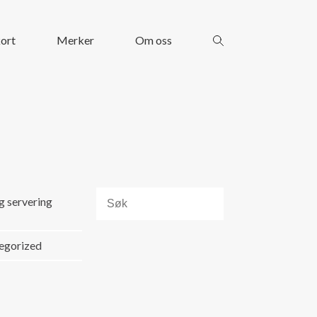
ort
Merker
Om oss
g servering
egorized